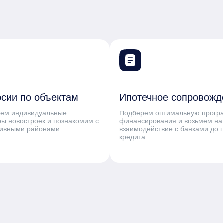
рсии по объектам
Ипотечное сопровожд
уем индивидуальные
Подберем оптимальную прогр
ы новостроек и познакомим с
финансирования и возьмем на
тивными районами.
взаимодействие с банками до 
кредита.