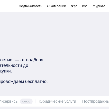
Недвижимость
О компании
Франшиза
Журнал
стью, — от подбора

тельности до

купки.
опровождаем бесплатно.
И-сервисы
Юридические услуги
Постпродажны
скоро