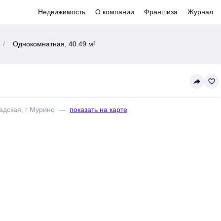
Недвижимость
О компании
Франшиза
Журнал
/
Однокомнатная, 40.49 м²
reply
favorite_border
адская, г Мурино
—
показать на карте