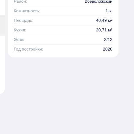
Район:
Всеволожский
Комнатность:
1-к.
Площадь:
40,49 м²
Кухня:
20,71 м²
Этаж:
2/12
Год постройки:
2026