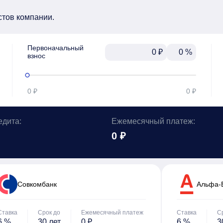
стов компании.
Первоначальный

₽
%
взнос
0 ₽
0 ₽
едита:
Ежемесячный платеж:
0 ₽
Cовкомбанк
Альфа-
Ставка
Срок до
Ежемесячный платеж
Ставка
С
6 %
30 лет
0 ₽
6 %
3