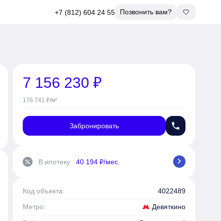
Позвонить вам?
+7 (812) 604 24 55
7 156 230 ₽
176 741 ₽/м²
phone
Забронировать
chevron_right
В ипотеку
40 194 ₽/мес.
percent
Код объекта:
4022489
Девяткино
Метро: