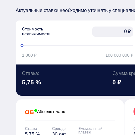
Актуальные ставки необходимо уточнять у специали
Стоимость

₽
недвижимости
1 000 ₽
100 000 000 ₽
Ставка:
Сумма кр
5,75 %
0 ₽
Абсолют Банк
Ставка
Срок до
Ежемесячный
платеж
5,75 %
30 лет