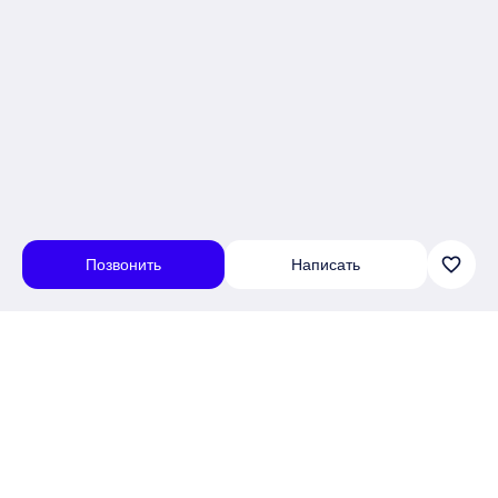
favorite_border
Позвонить
Написать