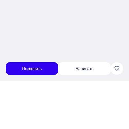
favorite_border
Позвонить
Написать