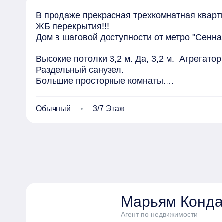
В продаже прекрасная трехкомнатная кварти
ЖБ перекрытия!!!

Дом в шаговой доступности от метро "Сенная
Высокие потолки 3,2 м. Да, 3,2 м.  Агрегато
Раздельный санузел.

Большие просторные комнаты.

Окна выходят на ул. Союза печатников и вну
Вход в парадную с удицы.

Обычный
3/7 Этаж
Дом в хорошем состоянии, оборудован пасс
В доме горячая и холодная вода.

Мариинский театр (5 минут пешком), Никольс
школы, поликлиники, магазины (Озон, Магнит, 
Также достраивается станция Театральная в 
Один собственник. Без детских долей. Ипоте
Марьям Конда
Просмотр по договоренности.

Квартира продается без техники и мебели. 
Агент по недвижимости