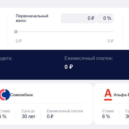
Первоначальный

₽
%
взнос
0 ₽
0 ₽
едита:
Ежемесячный платеж:
0 ₽
Cовкомбанк
Альфа-
Ставка
Срок до
Ежемесячный платеж
Ставка
С
6 %
30 лет
0 ₽
6 %
3