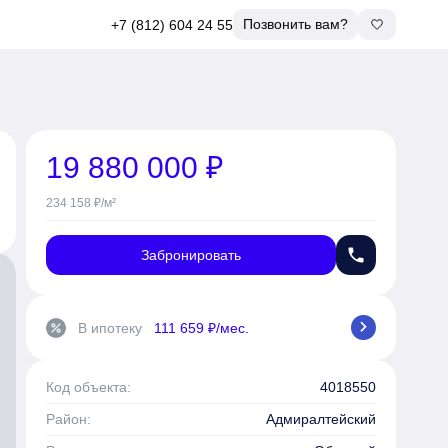
Позвонить вам?
+7 (812) 604 24 55
19 880 000 ₽
234 158 ₽/м²
phone
Забронировать
chevron_right
В ипотеку
111 659 ₽/мес.
percent
Код объекта:
4018550
Район:
Адмиралтейский