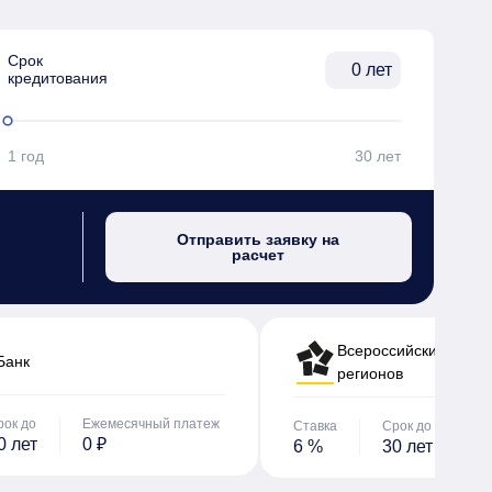
Срок

лет
кредитования
1 год
30 лет
Отправить заявку на
расчет
Всероссийский банк 
Банк
регионов
рок до
Ежемесячный платеж
Ставка
Срок до
Е
0 лет
0 ₽
6 %
30 лет
0