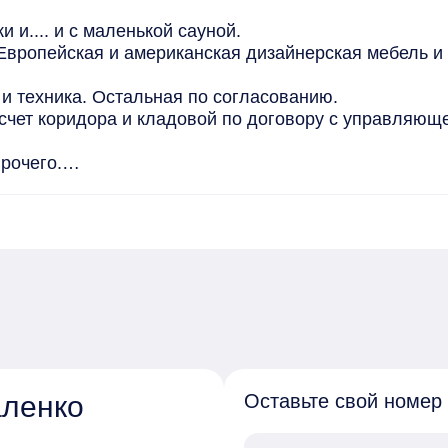
и.... и с маленькой сауной.

Европейская и американская дизайнерская мебель и 
и техника. Остальная по согласованию.

счет коридора и кладовой по договору с управляюще
рочего.

ону.

 пожалуйста, сообщение, я обязательно с вами свяж
даем заявку онлайн в несколько банков сразу. Одобр
ленко
Оставьте свой номер