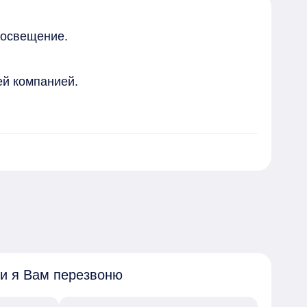
освещение.

й компанией.

усь. Бесплатное оформление ипотеки по 
ение в течение 1 рабочего дня.
 и я Вам перезвоню