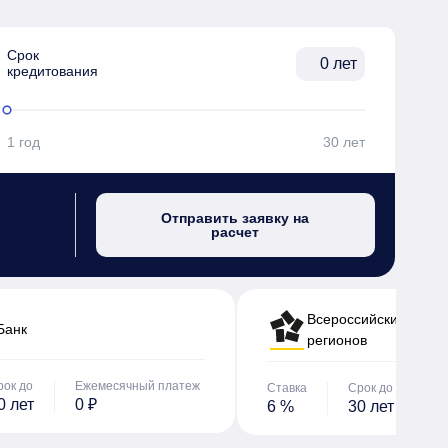
Срок

лет
кредитования
1 год
30 лет
Отправить заявку на
расчет
Всероссийский банк 
Банк
регионов
рок до
Ежемесячный платеж
Ставка
Срок до
Е
0 лет
0 ₽
6 %
30 лет
0