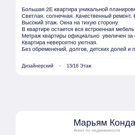
Большая 2Е квартира уникальной планировки 
Светлая, солнечная. Качественный ремонт. 
Высокий этаж. Окна на тихую сторону. 

В квартире остается вся встроенная мебель 
Метраж квартиры официально  увеличен за 
Квартира невероятно уютная. 

Без обременений, долгов, детских долей и п
5 минут от метро.

Есть перепланировка, подробности по телеф
Дизайнерский
13/16 Этаж
Если вы до меня не дозвонились, напишите,
сниженным ставкам от банков-партнеров. По
Марьям Конда
Агент по недвижимости