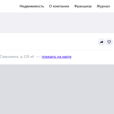
Недвижимость
О компании
Франшиза
Журнал
reply
favorite_border
 Савушкина, д 135 к4
—
показать на карте