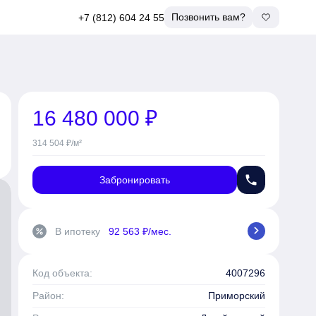
Позвонить вам?
+7 (812) 604 24 55
16 480 000 ₽
314 504 ₽/м²
phone
Забронировать
chevron_right
В ипотеку
92 563 ₽/мес.
percent
Код объекта:
4007296
Район:
Приморский