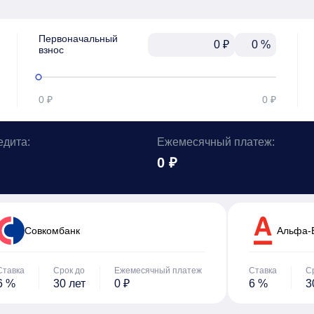
Первоначальный

₽
%
взнос
0 ₽
0 ₽
едита:
Ежемесячный платеж:
0 ₽
Cовкомбанк
Альфа-
Ставка
Срок до
Ежемесячный платеж
Ставка
С
6 %
30 лет
0 ₽
6 %
3