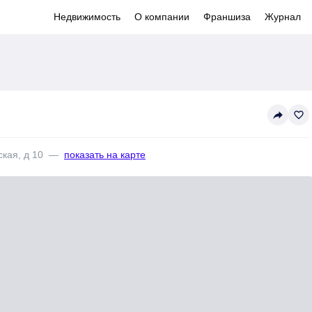
Недвижимость
О компании
Франшиза
Журнал
reply
favorite_border
кая, д 10
—
показать на карте