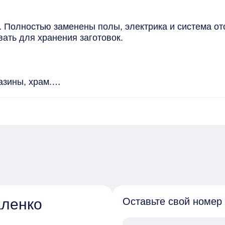
 Полностью заменены полы, электрика и система ото
ать для хранения заготовок.

зины, храм.

формление ипотеки по сниженным ставкам от банков-
е 1 рабочего дня.
ленко
Оставьте свой номер