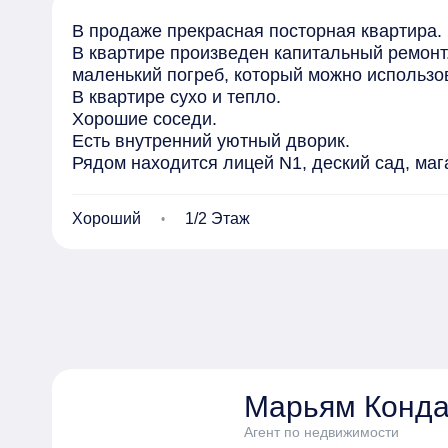
В продаже прекрасная посторная квартира.

В квартире произведен капитальный ремонт.
маленький погреб, который можно использов
В квартире сухо и тепло. 

Хорошие соседи. 

Есть внутренний уютный дворик.

Рядом находится лицей N1, деский сад, мага
Один взрослый собственник. 

Хороший
1/2 Этаж
Без обременения и детских долей.

Приобреталась по ДДК.

Продается в связи с переездом.

Прямая продажа.

Просмотр по договоренности. Бесплатное о
несколько банков сразу. Одобрение в течени
Марьям Конда
Агент по недвижимости