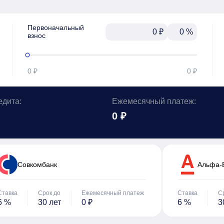
Первоначальный

₽
%
взнос
0 ₽
0 ₽
едита:
Ежемесячный платеж:
0 ₽
Cовкомбанк
Альфа-
Ставка
Срок до
Ежемесячный платеж
Ставка
С
6 %
30 лет
0 ₽
6 %
3