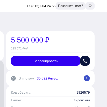
Позвонить вам?
+7 (812) 604 24 55
5 500 000 ₽
125 571 ₽/м²
phone
Забронировать
chevron_right
В ипотеку
30 892 ₽/мес.
percent
Код объекта:
3926579
Район:
Кировский