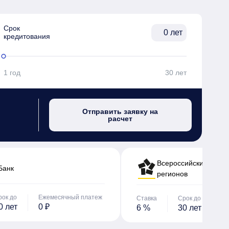
Срок

лет
кредитования
1 год
30 лет
Отправить заявку на
расчет
Всероссийский банк 
Банк
регионов
рок до
Ежемесячный платеж
Ставка
Срок до
Е
0 лет
0 ₽
6 %
30 лет
0