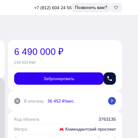
Позвонить вам?
+7 (812) 604 24 55
6 490 000 ₽
238 603 ₽/м²
phone
Забронировать
chevron_right
В ипотеку
36 452 ₽/мес.
percent
Код объекта:
3763135
Комендантский проспект
Метро: