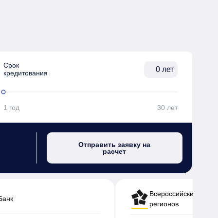
Срок

лет
кредитования
1 год
30 лет
Отправить заявку на
расчет
Всероссийский банк 
Банк
регионов