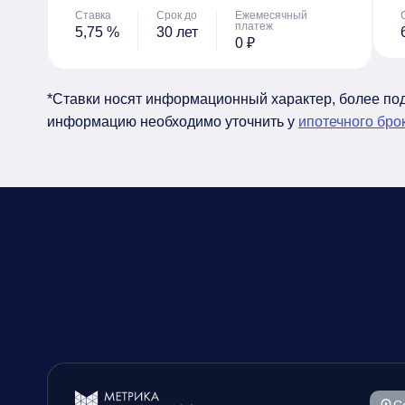
Ставка
Срок до
Ежемесячный
платеж
5,75 %
30 лет
0 ₽
*Ставки носят информационный характер, более п
информацию необходимо уточнить у
ипотечного бро
С