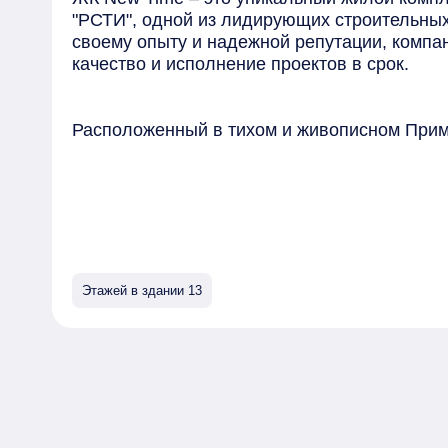
"РСТИ", одной из лидирующих строительных
своему опыту и надежной репутации, компа
качество и исполнение проектов в срок.
Расположенный в тихом и живописном Прим
Петербурга, ЖК New Time предлагает комф
вдали от шума и суеты города. Соседство 
создает особую атмосферу безмятежности 
прогулки в окружении природы.
Жители комплекса смогут наслаждаться не т
Этажей в здании 13
удобствами городской инфраструктуры. Ря
общественного транспорта, торговые центр
парки и скверы. Благодаря близости к Куро
наслаждаться отдыхом и развлечениями в л
Удобное расположение комплекса позволяет