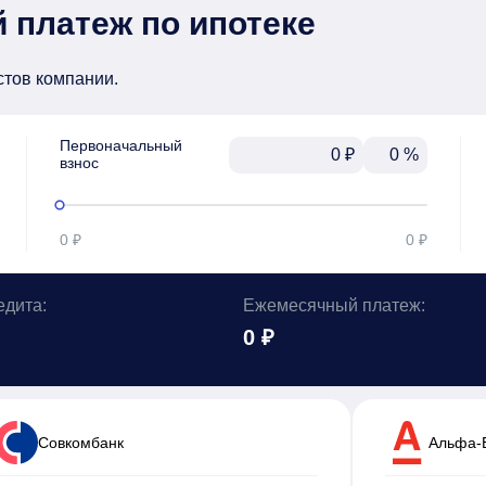
 платеж по ипотеке
стов компании.
Первоначальный

₽
%
взнос
0 ₽
0 ₽
едита:
Ежемесячный платеж:
0 ₽
Cовкомбанк
Альфа-