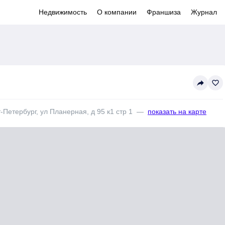
Недвижимость
О компании
Франшиза
Журнал
reply
favorite_border
-Петербург, ул Планерная, д 95 к1 стр 1
—
показать на карте