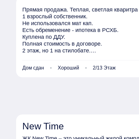
Прямая продажа. Теплая, светлая кваритра 
1 взрослый собственник.

Не использовался мат кап.

Есть обременение - ипотека в РСХБ.

Куплена по ДДУ.

Полная стоимость в договоре.

2 этаж, но 1 на стилобате.

Жилой квартал расположен в Приморском ра
рядом с домом 2 детский сада. В пешей дост
Дом сдан
Хороший
2/13 Этаж
продуктовые магазины (МАГНИТ, АМ, bаgginsс
Напротив дома располагается Юнтоловский л
Рядом выезд на КАД и ЗСД, метро "Коменда
ставкам от банков-партнеров. Подаем заявк
New Time
ЖК New Time – это уникальный жилой компл