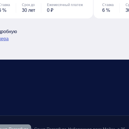
Ставка
Срок до
Ежемесячный платеж
Ставка
С
6 %
30 лет
0 ₽
6 %
3
одробную
кера
анкт-Петербург