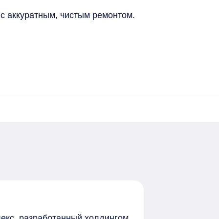
с аккуратным, чистым ремонтом.

йоне с развитой инфраструктурой. Закрытая террито
упности е

оfе ит.д), отделения почты и банков, пункты выдачи
есопарк, недалеко парк 300-летия.

нтский проспект" в 10 минутах транспортом. Беспла
у онлайн в несколько банков сразу. Одобрение в тече
екс, разработанный холдингом