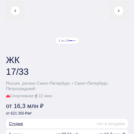
chevron_left
chevron_right
1 из 10
ЖК
17/33
Россия, регион Санкт-Петербург, г Санкт-Петербург,
Петроградский
Спортивная
11 мин.
directions_walk
от 16,3 млн ₽
от 621 350 ₽/м²
Студия
нет в продаже