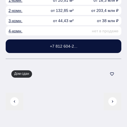
1-комн.
от 20,51 м²
от 16,3 млн ₽
2-комн.
от 132,85 м²
от 203,4 млн ₽
3-комн.
от 44,43 м²
от 38 млн ₽
4-комн.
нет в продаже
+7 812 604-2...
Дом сдан
favorite_border
chevron_left
chevron_right