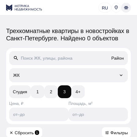
RU
Трехкомнатные квартиры в новостройках в
Санкт-Петербурге.
Найдено 0 объектов
search
Район
keyboard_arrow_down
ЖК
Студия
1
2
3
4+
Цена, ₽
Площадь, м²
от
–
до
от
–
до
Сбросить
Фильтры
close
tune
1