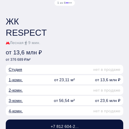
1 из 6
ЖК
RESPECT
Лесная
9 мин.
directions_walk
от 13,6 млн ₽
от 376 689 ₽/м²
Студия
нет в продаже
1-комн.
от 23,11 м²
от 13,6 млн ₽
2-комн.
нет в продаже
3-комн.
от 56,54 м²
от 23,6 млн ₽
4-комн.
нет в продаже
+7 812 604-2...