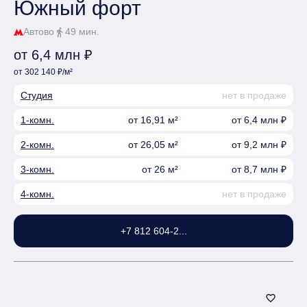
Южный форт
Автово
49 мин.
directions_walk
от 6,4 млн ₽
от 302 140 ₽/м²
Студия
нет в продаже
1-комн.
от 16,91 м²
от 6,4 млн ₽
2-комн.
от 26,05 м²
от 9,2 млн ₽
3-комн.
от 26 м²
от 8,7 млн ₽
4-комн.
нет в продаже
+7 812 604-2...
favorite_border