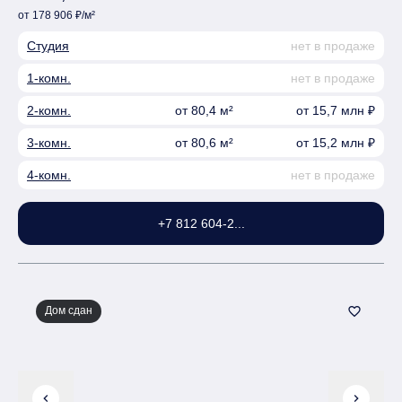
от 178 906 ₽/м²
Студия
нет в продаже
1-комн.
нет в продаже
2-комн.
от 80,4 м²
от 15,7 млн ₽
3-комн.
от 80,6 м²
от 15,2 млн ₽
4-комн.
нет в продаже
+7 812 604-2...
Дом сдан
favorite_border
chevron_left
chevron_right