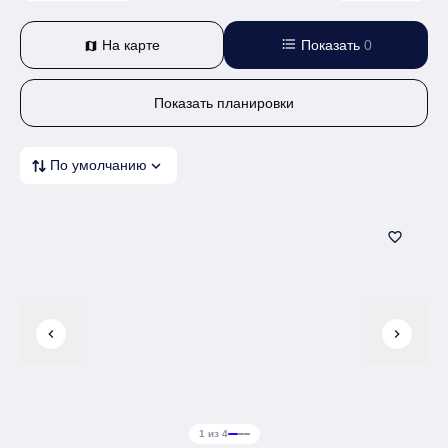
format_list_bulleted
На карте
Показать
0
map
Показать планировки
expand_more
По умолчанию
favorite_border
chevron_left
chevron_right
1 из 4