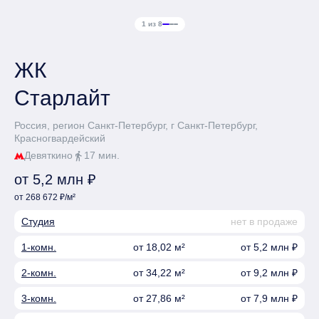
1 из 8
ЖК
Старлайт
Россия, регион Санкт-Петербург, г Санкт-Петербург,
Красногвардейский
Девяткино
17 мин.
directions_walk
от 5,2 млн ₽
от 268 672 ₽/м²
Студия
нет в продаже
1-комн.
от 18,02 м²
от 5,2 млн ₽
2-комн.
от 34,22 м²
от 9,2 млн ₽
3-комн.
от 27,86 м²
от 7,9 млн ₽