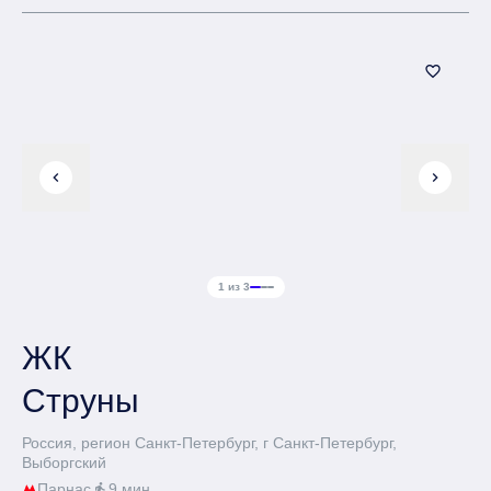
favorite_border
chevron_left
chevron_right
1 из 3
ЖК
Струны
Россия, регион Санкт-Петербург, г Санкт-Петербург,
Выборгский
Парнас
9 мин.
directions_walk