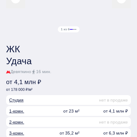
1 из 6
ЖК
Удача
Девяткино
16 мин.
directions_walk
от 4,1 млн ₽
от 178 000 ₽/м²
Студия
нет в продаже
1-комн.
от 23 м²
от 4,1 млн ₽
2-комн.
нет в продаже
3-комн.
от 35,2 м²
от 6,3 млн ₽