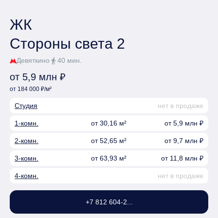
ЖК
Стороны света 2
Девяткино
40 мин.
directions_walk
от 5,9 млн ₽
от 184 000 ₽/м²
Студия
нет в продаже
1-комн.
от 30,16 м²
от 5,9 млн ₽
2-комн.
от 52,65 м²
от 9,7 млн ₽
3-комн.
от 63,93 м²
от 11,8 млн ₽
4-комн.
нет в продаже
+7 812 604-2...