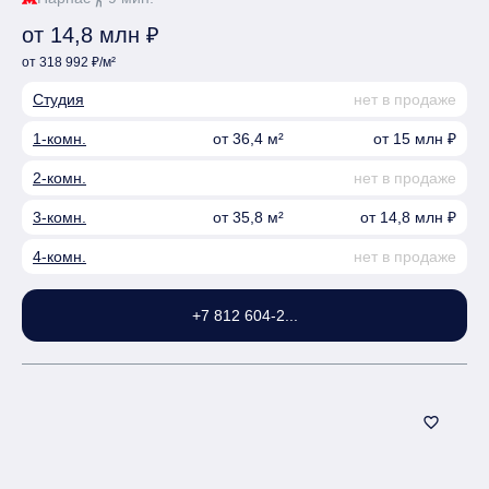
от 14,8 млн ₽
от 318 992 ₽/м²
Студия
нет в продаже
1-комн.
от 36,4 м²
от 15 млн ₽
2-комн.
нет в продаже
3-комн.
от 35,8 м²
от 14,8 млн ₽
4-комн.
нет в продаже
+7 812 604-2...
favorite_border