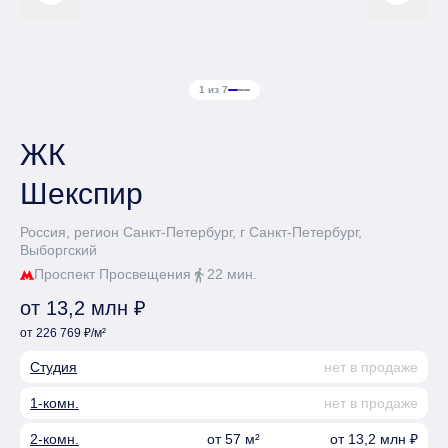
1 из 7
ЖК
Шекспир
Россия, регион Санкт-Петербург, г Санкт-Петербург,
Выборгский
Проспект Просвещения
22 мин.
directions_walk
от 13,2 млн ₽
от 226 769 ₽/м²
Студия
нет в продаже
1-комн.
нет в продаже
2-комн.
от 57 м²
от 13,2 млн ₽