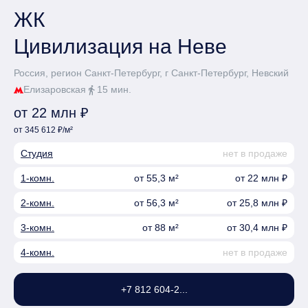
ЖК
Цивилизация на Неве
Россия, регион Санкт-Петербург, г Санкт-Петербург, Невский
Елизаровская
15 мин.
directions_walk
от 22 млн ₽
от 345 612 ₽/м²
Студия
нет в продаже
1-комн.
от 55,3 м²
от 22 млн ₽
2-комн.
от 56,3 м²
от 25,8 млн ₽
3-комн.
от 88 м²
от 30,4 млн ₽
4-комн.
нет в продаже
+7 812 604-2...