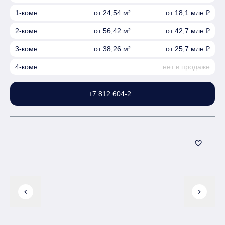
1-комн.
от 24,54 м²
от 18,1 млн ₽
2-комн.
от 56,42 м²
от 42,7 млн ₽
3-комн.
от 38,26 м²
от 25,7 млн ₽
4-комн.
нет в продаже
+7 812 604-2...
favorite_border
chevron_left
chevron_right