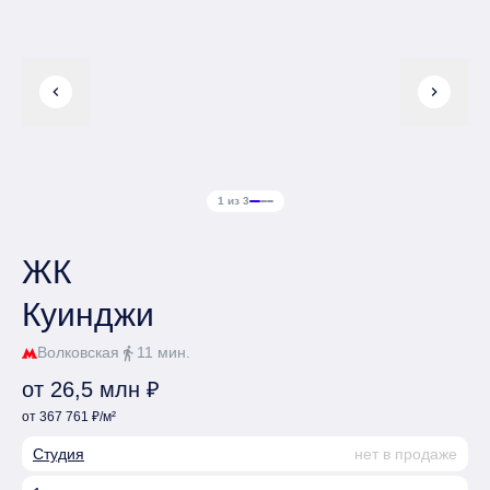
chevron_left
chevron_right
1 из 3
ЖК
Куинджи
Волковская
11 мин.
directions_walk
от 26,5 млн ₽
от 367 761 ₽/м²
Студия
нет в продаже