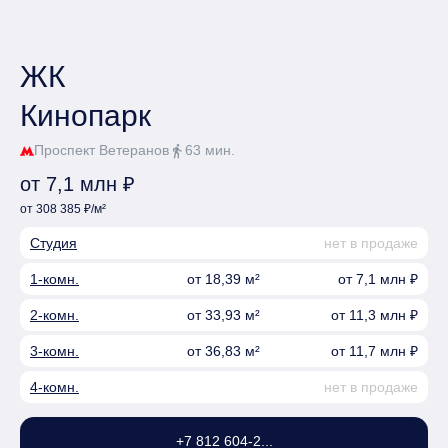
ЖК
Кинопарк
Проспект Ветеранов
63 мин.
directions_walk
от 7,1 млн ₽
от 308 385 ₽/м²
Студия
нет в продаже
1-комн.
от 18,39 м²
от 7,1 млн ₽
2-комн.
от 33,93 м²
от 11,3 млн ₽
3-комн.
от 36,83 м²
от 11,7 млн ₽
4-комн.
нет в продаже
+7 812 604-2...