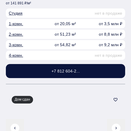
от 141 891 ₽/м²
Студия
нет в продаже
1-комн.
от 20,05 м²
от 3,5 млн ₽
2-комн.
от 51,23 м²
от 8,8 млн ₽
3-комн.
от 54,82 м²
от 9,2 млн ₽
4-комн.
нет в продаже
+7 812 604-2...
Дом сдан
favorite_border
chevron_left
chevron_right