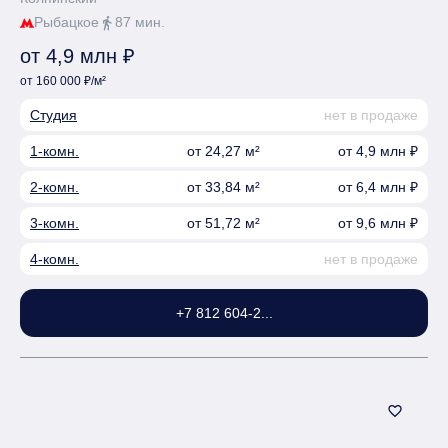
Рыбацкое
87 мин.
directions_walk
от 4,9 млн ₽
от 160 000 ₽/м²
Студия
нет в продаже
1-комн.
от 24,27 м²
от 4,9 млн ₽
2-комн.
от 33,84 м²
от 6,4 млн ₽
3-комн.
от 51,72 м²
от 9,6 млн ₽
4-комн.
нет в продаже
+7 812 604-2...
favorite_border