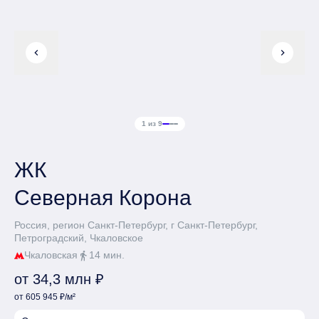
chevron_left
chevron_right
1 из 9
ЖК
Северная Корона
Россия, регион Санкт-Петербург, г Санкт-Петербург,
Петроградский, Чкаловское
Чкаловская
14 мин.
directions_walk
от 34,3 млн ₽
от 605 945 ₽/м²