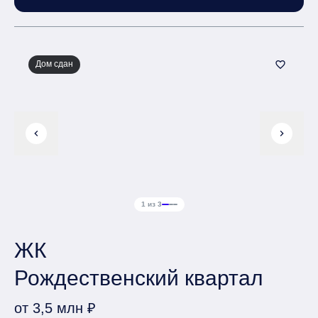
Дом сдан
favorite_border
chevron_left
chevron_right
1 из 3
ЖК
Рождественский квартал
от 3,5 млн ₽