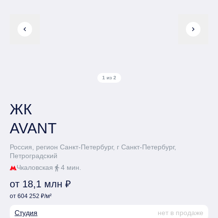
chevron_left
chevron_right
1 из 2
ЖК
AVANT
Россия, регион Санкт-Петербург, г Санкт-Петербург,
Петроградский
Чкаловская
4 мин.
directions_walk
от 18,1 млн ₽
от 604 252 ₽/м²
Студия
нет в продаже