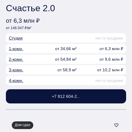
Счастье 2.0
от 6,3 млн ₽
от 146 047 ₽/м²
Студия
нет в продаже
1-комн.
от 34,66 м²
от 6,3 млн ₽
2-комн.
от 54,84 м²
от 9,6 млн ₽
3-комн.
от 58,9 м²
от 10,2 млн ₽
4-комн.
нет в продаже
+7 812 604-2...
Дом сдан
favorite_border